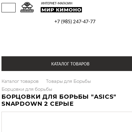
ИНТЕРНЕТ-МАГАЗИН
Доставка
Прайс-
Акции
Контакты
О
Оптовым
Полезная
и
лист
и
магазине
покупателям
информация
Оплата
скидки
+7 (985) 247-47-77
+7 (925) 514-48-38
КАТАЛОГ ТОВАРОВ
Кимоно для Дзюдо
Каталог товаров
Товары для Борьбы
Борцовки для борьбы
Товары для Самбо
БОРЦОВКИ ДЛЯ БОРЬБЫ "ASICS"
SNAPDOWN 2 СЕРЫЕ
Товары для Борьбы
Трико