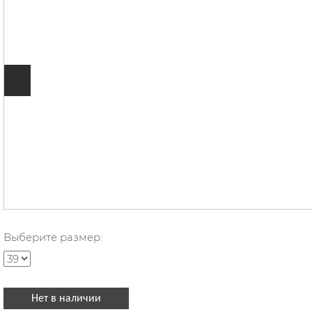
Борцовки для борьбы
Пояса для единоборств
Нашивки, вышивки и шевроны
Всё для единоборств
Защита
Спортивные сумки и рюкзаки
Сувенирная продукция
Выберите размер:
Спортивная одежда
Что подарить дзюдоисту?
Нет в наличии