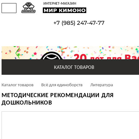
ИНТЕРНЕТ-МАГАЗИН
Доставка
Прайс-
Акции
Контакты
О
Оптовым
Полезная
и
лист
и
магазине
покупателям
информация
Оплата
скидки
+7 (985) 247-47-77
+7 (925) 514-48-38
КАТАЛОГ ТОВАРОВ
Кимоно для Дзюдо
Каталог товаров
Всё для единоборств
Литература
МЕТОДИЧЕСКИЕ РЕКОМЕНДАЦИИ ДЛЯ
Товары для Самбо
ДОШКОЛЬНИКОВ
Товары для Борьбы
Пояса для единоборств