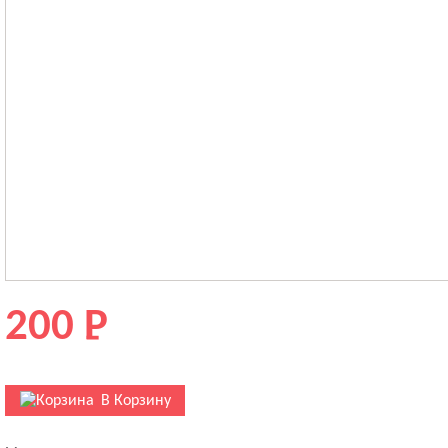
Нашивки, вышивки и шевроны
Всё для единоборств
Оборудование для тренировок
Оборудование для залов
Спортивная медицина
Литература
Защита
200
P
Спортивные сумки и рюкзаки
Сувенирная продукция
В Корзину
Спортивная одежда